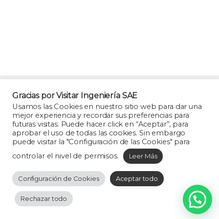
B
r
Gracias por Visitar Ingeniería SAE
a
Usamos las Cookies en nuestro sitio web para dar una
mejor experiencia y recordar sus preferencias para
n
futuras visitas. Puede hacer click en “Aceptar”, para
aprobar el uso de todas las cookies. Sin embargo
d
puede visitar la "Configuración de las Cookies" para
controlar el nivel de permisos.
Leer Más
s
Cualquier inquietud
Configuración de Cookies
Aceptar todo
contáctanos.
C
Tel. (+57)
Rechazar todo
a
315 3410200