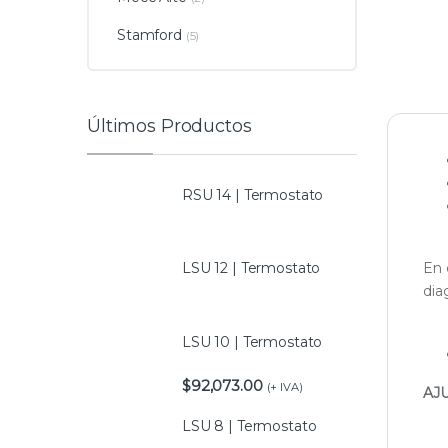
Stamford
(5)
Últimos Productos
RSU 14 | Termostato
En 
LSU 12 | Termostato
dia
LSU 10 | Termostato
$
92,073.00
(+ IVA)
AJ
LSU 8 | Termostato