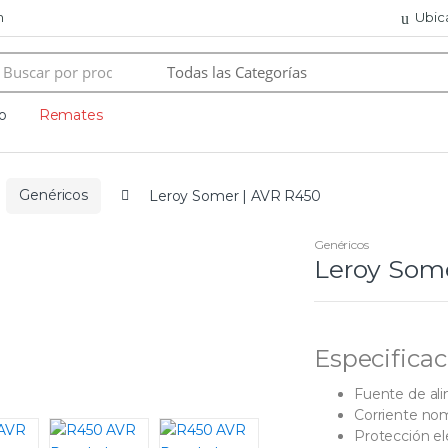
m
Ubic
ch
o
Remates
Genéricos
Leroy Somer | AVR R450
Genéricos
Leroy Som
Especificac
Fuente de al
Corriente nom
Protección ele