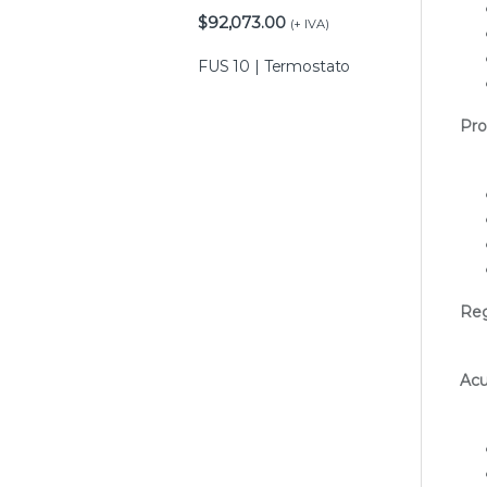
$
92,073.00
(+ IVA)
FUS 10 | Termostato
Pro
Reg
Acu