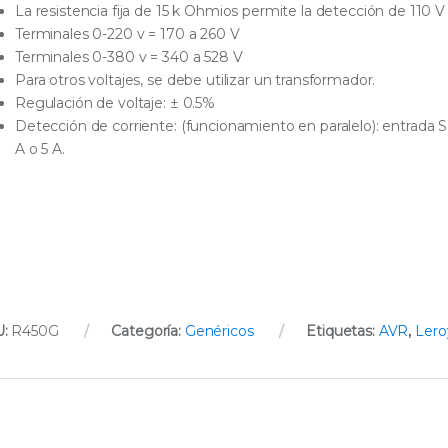
La resistencia fija de 15 k Ohmios permite la detección de 110 V
Terminales 0-220 v = 170 a 260 V
Terminales 0-380 v = 340 a 528 V
Para otros voltajes, se debe utilizar un transformador.
Regulación de voltaje: ± 0.5%
Detección de corriente: (funcionamiento en paralelo): entrada S !,
A o 5 A.
U:
R450G
Categoría:
Genéricos
Etiquetas:
AVR
,
Lero