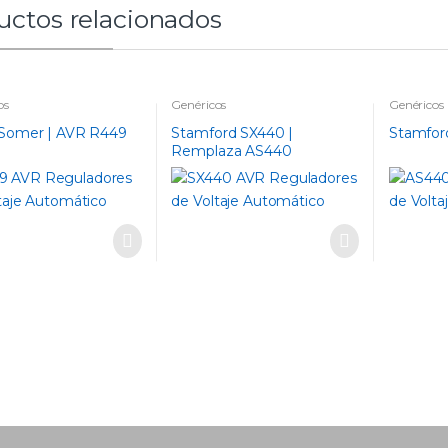
uctos relacionados
os
Genéricos
Genéricos
 Somer | AVR R449
Stamford SX440 |
Stamfor
Remplaza AS440