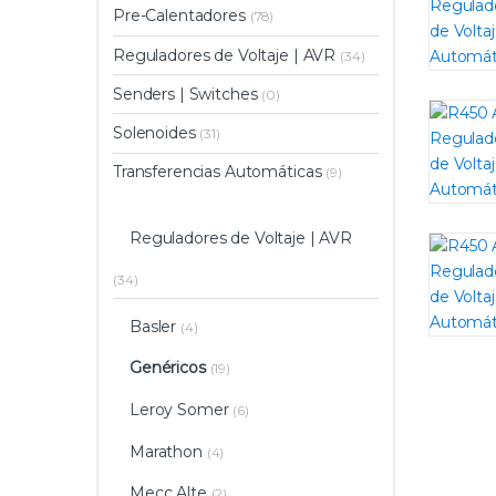
Pre-Calentadores
(78)
Reguladores de Voltaje | AVR
(34)
Senders | Switches
(0)
Solenoides
(31)
Transferencias Automáticas
(9)
Reguladores de Voltaje | AVR
(34)
Basler
(4)
Genéricos
(19)
Leroy Somer
(6)
Marathon
(4)
Mecc Alte
(2)