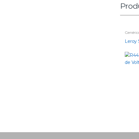
Prod
Genéric
Leroy
B
r