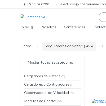
(+57) 315 3410200
electricos@ingenieriasae.co
Sear
for:
Inicio
Nosotros
Conferencias
Contact
Home
Reguladores de Voltaje | AVR
Mostrar todas las categorías
Cargadores de Batería
(11)
Cargadores y Controladores
(7)
Gobernadores de Velocidad
(19)
Módulos de Control
(56)