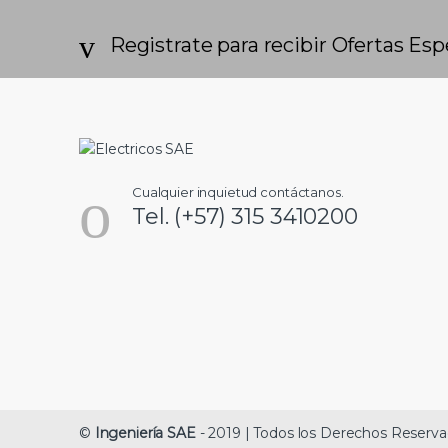
a
Registrate para recibir Ofertas Espe
n
d
s
Cualquier inquietud contáctanos.
C
Tel. (+57) 315 3410200
a
r
o
u
s
©
Ingeniería SAE
- 2019 | Todos los Derechos Reserv
e