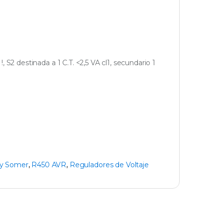
 S2 destinada a 1 C.T. <2,5 VA cl1, secundario 1
y Somer
,
R450 AVR
,
Reguladores de Voltaje