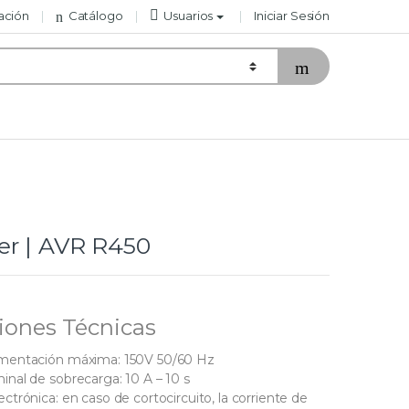
ación
Catálogo
Usuarios
Iniciar Sesión
er | AVR R450
iones Técnicas
imentación máxima: 150V 50/60 Hz
inal de sobrecarga: 10 A – 10 s
ctrónica: en caso de cortocircuito, la corriente de