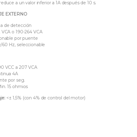
reduce a un valor inferior a 1A después de 10 s.
JE EXTERNO
da de detección
32 VCA o 190-264 VCA
cionable por puente
/60 Hz, seleccionable
 90 VCC a 207 VCA
ntinua 4A
nte por seg.
Min. 15 ohmios
je:
<± 1,5% (con 4% de control del motor)